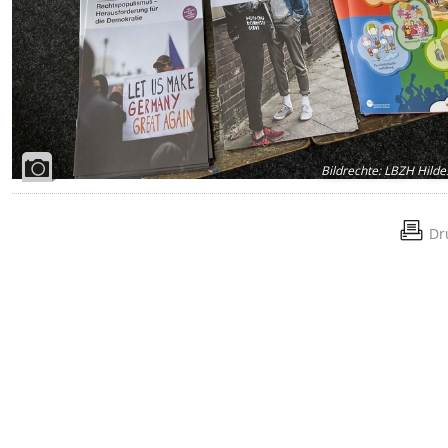
Bildrechte
:
LBZH Hilde
Dr