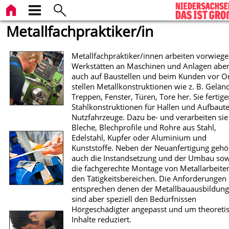
Metallfachpraktiker/in
Metallfachpraktiker/innen arbeiten vorwiege
Werkstätten an Maschinen und Anlagen abe
auch auf Baustellen und beim Kunden vor Or
stellen Metallkonstruktionen wie z. B. Gelän
Treppen, Fenster, Türen, Tore her. Sie fertig
Stahlkonstruktionen für Hallen und Aufbaute
Nutzfahrzeuge. Dazu be- und verarbeiten sie
Bleche, Blechprofile und Rohre aus Stahl,
Edelstahl, Kupfer oder Aluminium und
Kunststoffe. Neben der Neuanfertigung geh
auch die Instandsetzung und der Umbau so
die fachgerechte Montage von Metallarbeite
den Tätigkeitsbereichen. Die Anforderungen
entsprechen denen der Metallbauausbildung
sind aber speziell den Bedürfnissen
Hörgeschädigter angepasst und um theoreti
Inhalte reduziert.