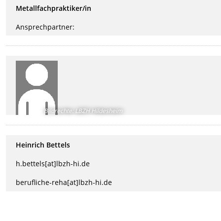
Metallfachpraktiker/in
Ansprechpartner:
Bildrechte
:
LBZH Hildesheim
Heinrich Bettels
h.bettels[at]lbzh-hi.de
berufliche-reha[at]lbzh-hi.de