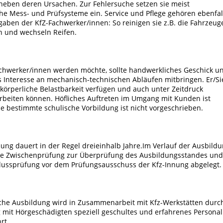
heben deren Ursachen. Zur Fehlersuche setzen sie meist
he Mess- und Prüfsysteme ein. Service und Pflege gehören ebenfal
gaben der KfZ-Fachwerker/innen: So reinigen sie z.B. die Fahrzeug
n und wechseln Reifen.
chwerker/innen
werden möchte, sollte handwerkliches Geschick u
 Interesse an mechanisch-technischen Abläufen mitbringen. Er/Si
 körperliche Belastbarkeit verfügen und auch unter Zeitdruck
 arbeiten können. Höfliches Auftreten im Umgang mit Kunden ist
ne bestimmte schulische Vorbildung ist nicht vorgeschrieben.
dung dauert in der Regel dreieinhalb Jahre.Im Verlauf der Ausbild
e Zwischenprüfung zur Überprüfung des Ausbildungsstandes und
lussprüfung vor dem Prüfungsausschuss der Kfz-Innung abgelegt.
sche Ausbildung wird in Zusammenarbeit mit Kfz-Werkstätten durc
mit Hörgeschädigten speziell geschultes und erfahrenes Personal
rt.