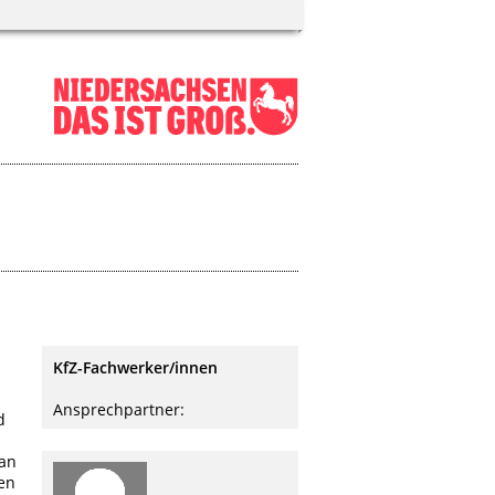
KfZ-Fachwerker/innen
Ansprechpartner:
d
 an
en