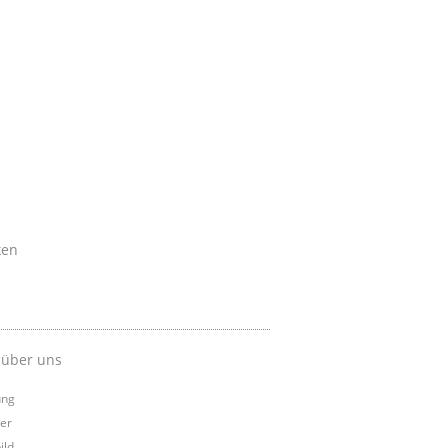
ken
 über uns
ung
er
ild