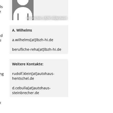
ls
e
Bildrechte
:
LBZH Hildesheim
A. Wilhelms
nd
a.wilhelms[at]lbzh-hi.de
e
berufliche-reha[at]lbzh-hi.de
Weitere Kontakte:
rudolf.klein[at]autohaus-
ung
hentschel.de
d.cebulla[at]autohaus-
steinbrecher.de
h