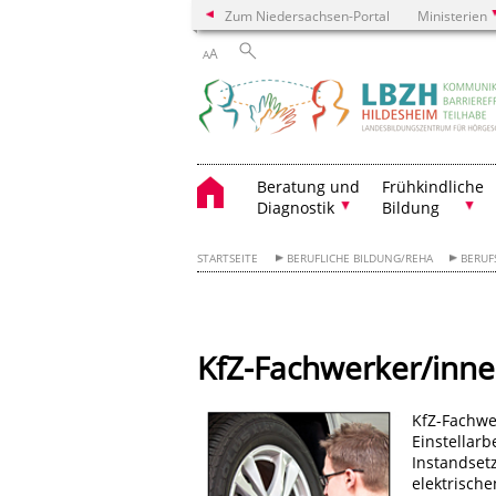
Zum Niedersachsen-Portal
Ministerien
A
A
Beratung und
Frühkindliche
Diagnostik
Bildung
STARTSEITE
BERUFLICHE BILDUNG/REHA
BERUF
KfZ-Fachwerker/inn
KfZ-Fachwe
Einstellar
Instandsetz
elektrisch