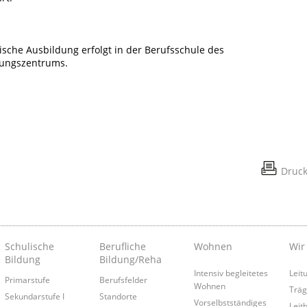
ische Ausbildung erfolgt in der Berufsschule des
dungszentrums.
Druc
Schulische
Berufliche
Wohnen
Wir
Bildung
Bildung/Reha
Intensiv begleitetes
Leit
Primarstufe
Berufsfelder
Wohnen
Träg
Sekundarstufe I
Standorte
Vorselbstständiges
Leitb