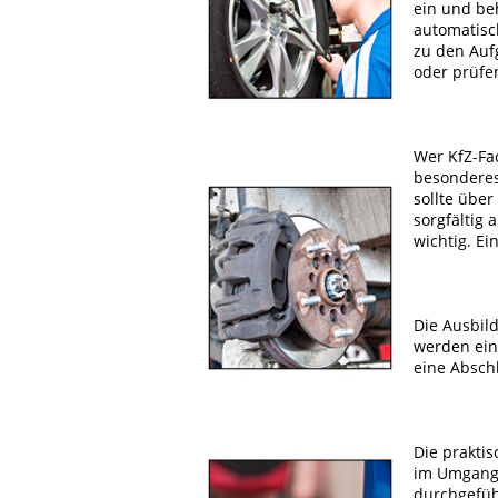
ein und be
automatisc
zu den Auf
oder prüfe
Wer KfZ-Fa
besonderes
sollte über
sorgfältig
wichtig. Ei
Die Ausbil
werden ein
eine Absch
Die prakti
im Umgang 
durchgefüh